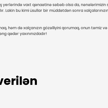
 yerlərində vaxt qənaətinə səbəb olsa da, nənələrimizin sa
. Lakin bu kimi üsullar bir müddətdən sonra xalçalarınızın l
aq, həm də xalçanızın gözəlliyini qorumaq, onun təmiz və xo
ng qədər yaxınınızdadır!
verilən