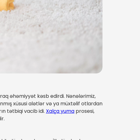
laraq əhəmiyyət kəsb edirdi. Nənələrimiz,
anmış xüsusi alətlər və ya müxtəlif otlardan
n tətbiqi vacib idi.
Xalça yuma
prosesi,
r.