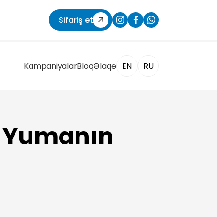
Sifariş et
Kampaniyalar
Bloq
Əlaqə
EN
RU
ça Yumanın