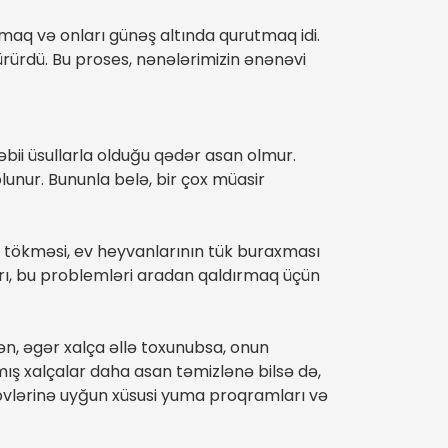
aq və onları günəş altında qurutmaq idi.
dürürdü. Bu proses, nənələrimizin ənənəvi
əbii üsullarla olduğu qədər asan olmur.
lunur. Bununla belə, bir çox müasir
ki tökməsi, ev heyvanlarının tük buraxması
arı, bu problemləri aradan qaldırmaq üçün
ən, əgər xalça əllə toxunubsa, onun
mış xalçalar daha asan təmizlənə bilsə də,
a növlərinə uyğun xüsusi yuma proqramları və