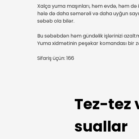
Xalça yuma maşınları, həm evdə, həm də iş
hələ də daha səmərəli və daha uyğun sayılır
səbəb ola bilər.
Bu səbəbdən həm gündəlik işlərinizi azaltm
Yuma xidmətinin peşəkar komandası bir zə
Sifariş üçün: 166
Tez-tez 
suallar