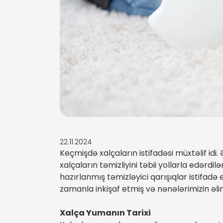
22.11.2024
Keçmişdə xalçaların istifadəsi müxtəlif idi
xalçaların təmizliyini təbii yollarla edərd
hazırlanmış təmizləyici qarışıqlar istifadə 
zamanla inkişaf etmiş və nənələrimizin əl
Xalça Yumanın Tarixi