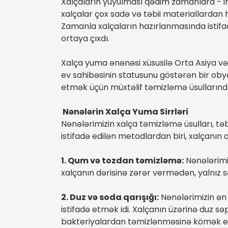
Xalçaların yuyulması qədim zamanlara - ins
xalçalar çox sadə və təbii materiallardan ha
Zamanla xalçaların hazırlanmasında istifa
ortaya çıxdı.
Xalça yuma ənənəsi xüsusilə Orta Asiya və
ev sahibəsinin statusunu göstərən bir oby
etmək üçün müxtəlif təmizləmə üsullarınd
Nənələrin Xalça Yuma Sirrləri
Nənələrimizin xalça təmizləmə üsulları, tə
istifadə edilən metodlardan biri, xalçanın 
1. Qum və tozdan təmizləmə:
Nənələrimiz
xalçanın dərisinə zərər vermədən, yalnız s
2. Duz və soda qarışığı:
Nənələrimizin ən 
istifadə etmək idi. Xalçanın üzərinə duz sə
bakteriyalardan təmizlənməsinə kömək ed