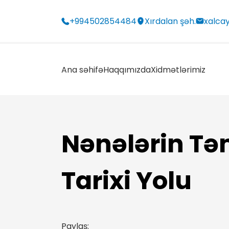
+994502854484
Xırdalan şəh.
xalca
Ana səhifə
Haqqımızda
Xidmətlərimiz
Nənələrin Təm
Tarixi Yolu
Paylaş: