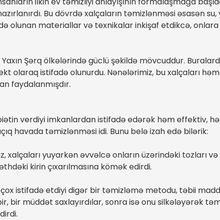
anların ilkin ev təmizliyi anlayışının formalaşmağa başlad
zırlanırdı. Bu dövrdə xalçaların təmizlənməsi əsasən su, yel
də olunan materiallar və texnikalar inkişaf etdikcə, onla
 Yaxın Şərq ölkələrində güclü şəkildə mövcuddur. Buralar
ekt olaraq istifadə olunurdu. Nənələrimiz, bu xalçaları 
an faydalanmışdır.
biətin verdiyi imkanlardan istifadə edərək həm effektiv, hə
açıq havada təmizlənməsi idi. Bunu belə izah edə bilərik:
, xalçaları yuyarkən əvvəlcə onların üzərindəki tozları və k
əthdəki kirin çıxarılmasına kömək edirdi.
çox istifadə etdiyi digər bir təmizləmə metodu, təbii mad
pir, bir müddət saxlayırdılar, sonra isə onu silkələyərək tə
irdi.