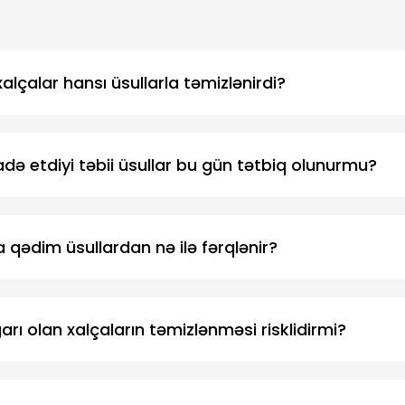
lçalar hansı üsullarla təmizlənirdi?
fadə etdiyi təbii üsullar bu gün tətbiq olunurmu?
 qədim üsullardan nə ilə fərqlənir?
garı olan xalçaların təmizlənməsi risklidirmi?