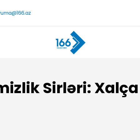
yuma@166.az
izlik Sirləri: Xal