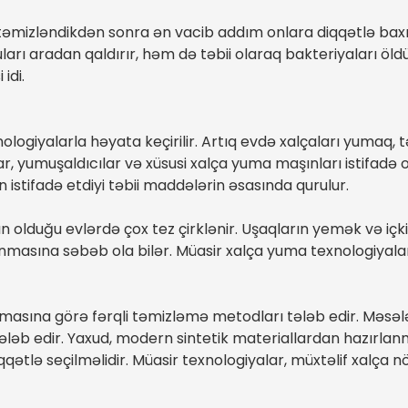
təmizləndikdən sonra ən vacib addım onlara diqqətlə baxm
ları aradan qaldırır, həm də təbii olaraq bakteriyaları öl
idi.
logiyalarla həyata keçirilir. Artıq evdə xalçaları yumaq, t
r, yumuşaldıcılar və xüsusi xalça yuma maşınları istifadə o
istifadə etdiyi təbii maddələrin əsasında qurulur.
rın olduğu evlərdə çox tez çirklənir. Uşaqların yemək və iç
ranmasına səbəb ola bilər. Müasir xalça yuma texnologiyal
umasına görə fərqli təmizləmə metodları tələb edir. Məsəl
tələb edir. Yaxud, modern sintetik materiallardan hazırlan
diqqətlə seçilməlidir. Müasir texnologiyalar, müxtəlif xalç