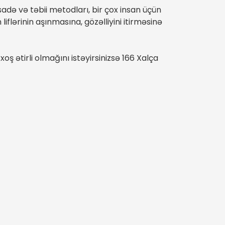
də və təbii metodları, bir çox insan üçün
iflərinin aşınmasına, gözəlliyini itirməsinə
ş ətirli olmağını istəyirsinizsə 166 Xalça