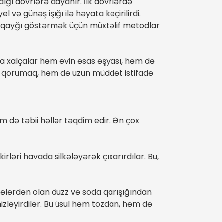
ığı dövrlərə dayanır. İlk dövrlərdə
 və günəş işığı ilə həyata keçirilirdi.
ra qayğı göstərmək üçün müxtəlif metodlar
da xalçalar həm evin əsas əşyası, həm də
həm qorumaq, həm də uzun müddət istifadə
m də təbii həllər təqdim edir. Ən çox
irləri havada silkələyərək çıxarırdılar. Bu,
dələrdən olan duzz və soda qarışığından
mizləyirdilər. Bu üsul həm tozdan, həm də