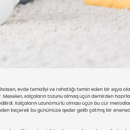
. Əsasən, evdə təmizliyi və rahatlığı təmin edən bir əşya o
ilər. Məsələn, xalçaların tozunu almaq üçün dəmirdən hazırl
edilirdi. Xalçaların uzunömürlü olması üçün bu cür metodları
indən keçərək bu günümüzə qədər gəlib çatmış bir ənənədi