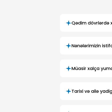
Qədim dövrlərdə xa
Nənələrimizin isti
Müasir xalça yuma
Tarixi və ailə yadi