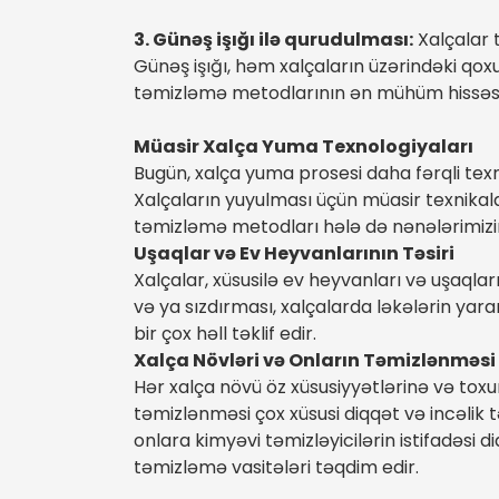
3. Günəş işığı ilə qurudulması:
Xalçalar 
Günəş işığı, həm xalçaların üzərindəki qoxu
təmizləmə metodlarının ən mühüm hissəsi 
Müasir Xalça Yuma Texnologiyaları
Bugün, xalça yuma prosesi daha fərqli texno
Xalçaların yuyulması üçün müasir texnikala
təmizləmə metodları hələ də nənələrimizin 
Uşaqlar və Ev Heyvanlarının Təsiri
Xalçalar, xüsusilə ev heyvanları və uşaqla
və ya sızdırması, xalçalarda ləkələrin ya
bir çox həll təklif edir.
Xalça Növləri və Onların Təmizlənməsi
Hər xalça növü öz xüsusiyyətlərinə və tox
təmizlənməsi çox xüsusi diqqət və incəlik 
onlara kimyəvi təmizləyicilərin istifadəsi 
təmizləmə vasitələri təqdim edir.