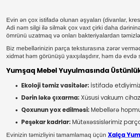
Evin ən çox istifadə olunan əşyaları (divanlar, kres
Adi nəm silgi ilə silmək çox vaxt çirki daha dərin
ömrünü uzatmaq və onları bakteriyalardan təmizl
Biz mebellərinizin parça teksturasına zərər verməd
xidmət həm görünüşü yaxşılaşdırır, həm də evdə 
Yumşaq Mebel Yuyulmasında Üstünlük
Ekoloji təmiz vasitələr:
 İstifadə etdiyim
Dərin ləkə çıxarma:
 Xüsusi vakuum cihaz
Qoxunun yox edilməsi:
 Mebellərə hopmuş 
Peşəkar kadrlar:
 Mütəxəssislərimiz parça
Xalça Yu
Evinizin təmizliyini tamamlamaq üçün