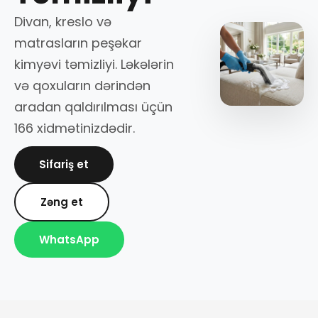
Divan, kreslo və
matrasların peşəkar
kimyəvi təmizliyi. Ləkələrin
və qoxuların dərindən
aradan qaldırılması üçün
166 xidmətinizdədir.
Sifariş et
Zəng et
WhatsApp