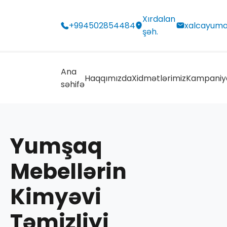
Xırdalan
+994502854484
xalcayuma
şəh.
Ana
Haqqımızda
Xidmətlərimiz
Kampaniy
səhifə
Yumşaq
Mebellərin
Kimyəvi
Təmizliyi