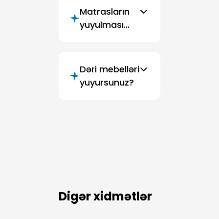
Matrasların
yuyulması
mümkündür?
Dəri mebelləri
yuyursunuz?
Digər xidmətlər