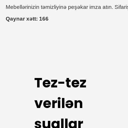
Mebellərinizin təmizliyinə peşəkar imza atın. Sifar
Qaynar xətt: 166
Tez-tez
verilən
suallar