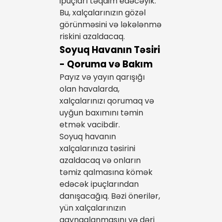
ipuçları təqdim edəcəyik.
Bu, xalçalarınızın gözəl
görünməsini və ləkələnmə
riskini azaldacaq.
Soyuq Havanın Təsiri
- Qoruma və Bakım
Payız və yayın qarışığı
olan havalarda,
xalçalarınızı qorumaq və
uyğun baxımını təmin
etmək vacibdir.
Soyuq havanın
xalçalarınıza təsirini
azaldacaq və onların
təmiz qalmasına kömək
edəcək ipuçlarından
danışacağıq. Bəzi önerilər,
yün xalçalarınızın
qaynaqlanmasını və dəri