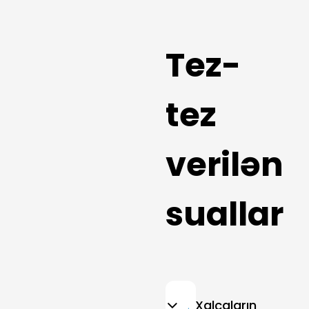
Tez-
tez
verilən
suallar
Xalçaların