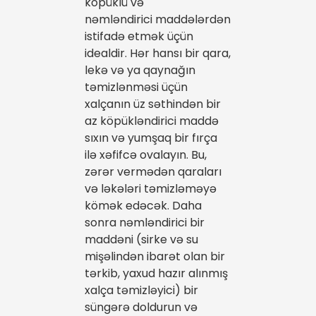
köpüklü və
nəmləndirici maddələrdən
istifadə etmək üçün
idealdir. Hər hansı bir qara,
lekə və ya qaynağın
təmizlənməsi üçün
xalçanın üz səthindən bir
az köpükləndirici maddə
sıxın və yumşaq bir fırça
ilə xəfifcə ovalayın. Bu,
zərər vermədən qaraları
və ləkələri təmizləməyə
kömək edəcək. Daha
sonra nəmləndirici bir
maddəni (sirke və su
mişəlindən ibarət olan bir
tərkib, yaxud hazır alınmış
xalça təmizləyici) bir
süngərə doldurun və