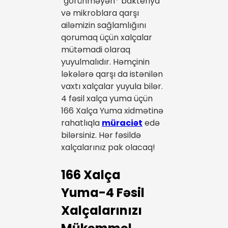
"görünməyən* bakteriya
və mikroblara qarşı
ailəmizin sağlamlığını
qorumaq üçün xalçalar
mütəmadi olaraq
yuyulmalıdır. Həmçinin
ləkələrə qarşı da istənilən
vaxtı xalçalar yuyula bilər.
4 fəsil xalça yuma üçün
166 Xalça Yuma xidmətinə
rahatlıqla
müraciət
edə
bilərsiniz. Hər fəsildə
xalçalarınız pak olacaq!
166 Xalça
Yuma-4 Fəsil
Xalçalarınızı