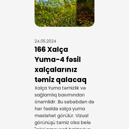
24.05.2024
166 Xalça
Yuma-4 fəsil
xalçalarınız
təmiz qalacaq
Xalça Yuma təmizlik və
sağlamlıq baxımından
önəmlidir. Bu səbəbdən də
hər fəsildə xalça yuma
məsləhət görülür. Vizual
görünüşü təmiz olsa belə