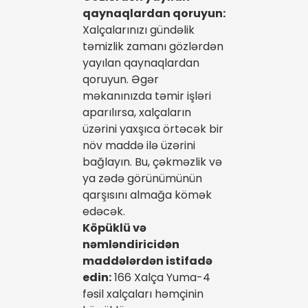
qaynaqlardan qoruyun:
Xalçalarınızı gündəlik
təmizlik zamanı gözlərdən
yayılan qaynaqlardan
qoruyun. Əgər
məkanınızda təmir işləri
aparılırsa, xalçaların
üzərini yaxşıca örtəcək bir
növ maddə ilə üzərini
bağlayın. Bu, çəkməzlik və
ya zədə görünümünün
qarşısını almağa kömək
edəcək.
Köpüklü və
nəmləndiricidən
maddələrdən istifadə
edin:
166 Xalça Yuma-4
fəsil xalçaları həmçinin