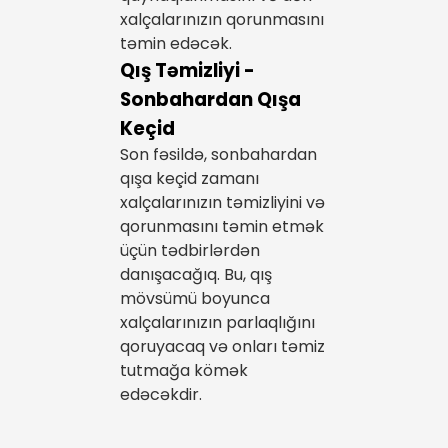
xalçalarınızın qorunmasını
təmin edəcək.
Qış Təmizliyi -
Sonbahardan Qışa
Keçid
Son fəsildə, sonbahardan
qışa keçid zamanı
xalçalarınızın təmizliyini və
qorunmasını təmin etmək
üçün tədbirlərdən
danışacağıq. Bu, qış
mövsümü boyunca
xalçalarınızın parlaqlığını
qoruyacaq və onları təmiz
tutmağa kömək
edəcəkdir.