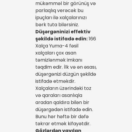
mükəmməl bir görünüş və
parlaqlıq verəcək bu
ipuçları ilə xalçalarınızı
bərk tuta bilərsiniz.
Düşərgəninizi effektiv
şəkildə istifadə edin:
166
Xalça Yuma-4 fəsil
xalçaları çox asan
təmizlənmək imkanı
təqdim edir. İlk və ən əsası,
düşərgənizi düzgün şəkildə
istifadə etməkdir.
Xalçaların üzərindəki toz
və qaraları asanlıqla
aradan qaldıra bilən bir
düşərgədən istifadə edin.
Bunu hər həftə bir dəfə
təkrar etmək kifayətdir.
Gözlərdən yayılan