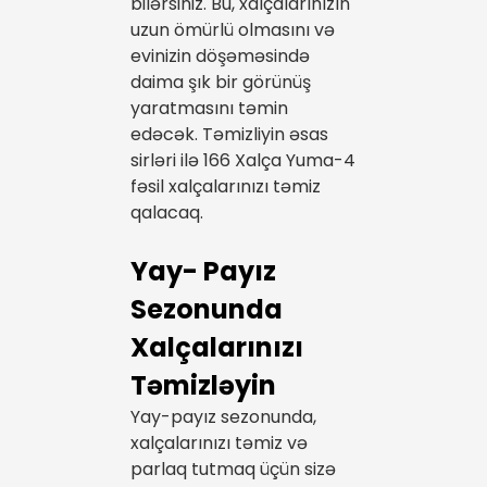
bilərsiniz. Bu, xalçalarınızın
uzun ömürlü olmasını və
evinizin döşəməsində
daima şık bir görünüş
yaratmasını təmin
edəcək. Təmizliyin əsas
sirləri ilə 166 Xalça Yuma-4
fəsil xalçalarınızı təmiz
qalacaq.
Yay- Payız
Sezonunda
Xalçalarınızı
Təmizləyin
Yay-payız sezonunda,
xalçalarınızı təmiz və
parlaq tutmaq üçün sizə