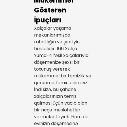
Mükəmməl
Göstərən
İpuçları
Xalçalar yaşama
məkanlarımızda
rahatlığın və şənliyin
timsalıdır. 166 Xalça
Yuma-4 fəsil xalçalarıyla
döşəmənizə şəxsi bir
toxunuş verərək
mükəmməl bir təmizlik və
qorunma təmin edirsiniz.
İndi sizə, bu şahane
xalçalarınızın təmiz
qalması üçün vacib olan
bir neçə məsləhətlər
vermək istəyirik. Həm də
evinizin döşəməsinə