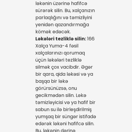
ləkənin üzərinə hafifcə
sürərək silin. Bu, xalçanızın
parlaqlığını və təmizliyini
yenidən qazandırmağa
kömək edəcək.
Ləkələri tezliklə silin:
166
Xalça Yuma-4 fəsil
xalçalarınızı qorumaq
üçün ləkələri tezliklə
silmək çox vacibdir. Əgər
bir qara, qida ləkəsi və ya
başqa bir ləkə
görürsünüzsə, onu
gecikmədən silin. Ləkə
təmizləyicisi və ya hafif bir
sabun su ilə birleşdirilmiş
yumşaq bir süngər istifadə
edərək ləkəni hafifcə silin.
Bu, ləkənin dərinə