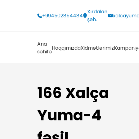
Xırdalan
+994502854484
xalcayuma
şəh.
Ana
Haqqımızda
Xidmətlərimiz
Kampaniy
səhifə
166 Xalça
Yuma-4
fəsil