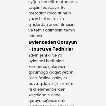
uyğun təmizlik metodlarını
təqdim edəcəyik. Bu
metodlar xalçalarınızın
yazın birikən toz və
qirişlərdən arındırılmasını
və təmiz qalmasını təmin
edəcək.
Əyləncədən Qoruyun
- İpucu və Tədbirlər
Yayın şənlikli və ya
əyləncəli hadisələri
zamanı xalçalarınızı
qorumağa diqqət yetirin.
İkinci fəsildə, qalayıcı
boya, qida və içkilər kimi
riskli elementlərdən
xalçalarınızı necə
qoruyacağınıza dair