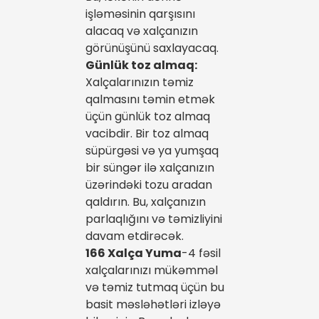
işləməsinin qarşısını
alacaq və xalçanızın
görünüşünü saxlayacaq.
Günlük toz almaq:
Xalçalarınızın təmiz
qalmasını təmin etmək
üçün günlük toz almaq
vacibdir. Bir toz almaq
süpürgəsi və ya yumşaq
bir süngər ilə xalçanızın
üzərindəki tozu aradan
qaldırın. Bu, xalçanızın
parlaqlığını və təmizliyini
davam etdirəcək.
166 Xalça Yuma
-4 fəsil
xalçalarınızı mükəmməl
və təmiz tutmaq üçün bu
basit məsləhətləri izləyə