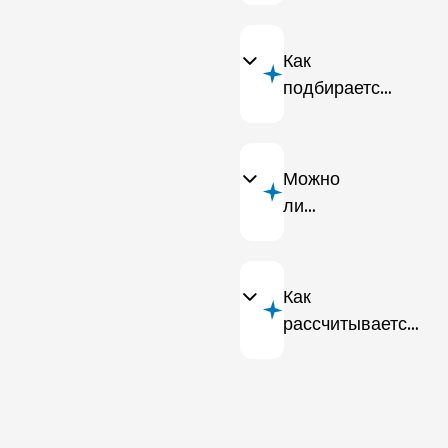
или
порванные
Как
ковры?
подбирается
цвет нити
при
оверлоке?
Можно
ли
изменить
размер
или
Как
обрезать
рассчитывается
ковер?
стоимость услуг
по реставрации
и оверлоку?