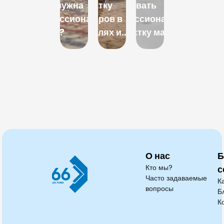
когда нужна
чистку
заказывать
как
скол
профессиональная
ковров в
профессиональную
чистят
длит
чистка?
отелях и
химчистку матраса?
тюль и
чист
ресторанах?
шторы
сушк
блэкаут?
О нас
Б
Кто мы?
с
Часто задаваемые
К
вопросы
Б
К